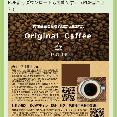
PDFよりダウンロードも可能です。（PDFは
こち
ら
）