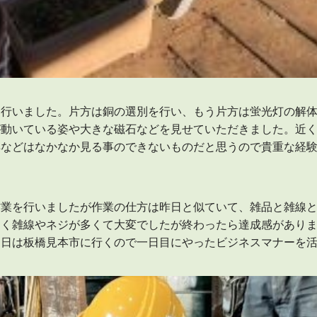
を行いました。片方は銅の選別を行い、もう片方は蛍光灯の解
が動いている姿や大きな磁石などを見せていただきました。近
具などはなかなか見る事のできないものだと思うので貴重な経
作業を行いましたが作業の仕方は昨日と似ていて、雑品と雑線
きく雑線やネジが多くて大変でしたが終わったら達成感があり
明日は板橋見本市に行くので一日目にやったビジネスマナーを