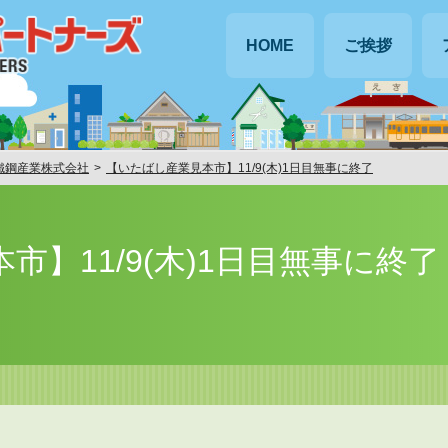
HOME
ご挨拶
鐵鋼産業株式会社
【いたばし産業見本市】11/9(木)1日目無事に終了
】11/9(木)1日目無事に終了