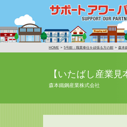
HOME
5号館：職業奉仕を頑張る方の館
森本
【いたばし産業見本市
森本鐵鋼産業株式会社